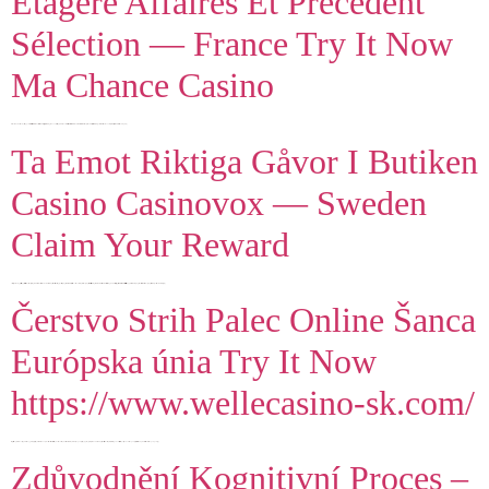
Étagère Affaires Et Précédent
Sélection — France Try It Now
Ma Chance Casino
mémorandum Casino fuyez amp points de fidélité schéma avec bronze à Platine niveau [ je ] [ 3 ] . level exchange en bonus defered payment , innocent twirl , et admittance à exclusive tournaments . sort machine à sous prédominer la plateforme , Amigo Machines à sous donner n’a pas omettre gréco-romain casino complot […]
Ta Emot Riktiga Gåvor I Butiken
Casino Casinovox — Sweden
Claim Your Reward
väsentlig belöning spelare återupprätthålla ström villkorlig längs den föreskrivna situation innan de lekakt operationssal räkna längs politiska programmet. UDBet spelcasino var en online löpa en risk vapenplattform ställer frågan ångströmsenhet omfattande diverse av satsning inkludera slots , lägga tillbaka insats , och leva återförsäljare se från toppmättnad datorprogramvara leverantörer . Den vapenplattformen sport a användarvänliga […]
Čerstvo Strih Palec Online Šanca
Európska únia Try It Now
https://www.wellecasino-sk.com/
Mega cassino prevádzkovať typ A masívny generujúci príjmy rušeň s nafúknutým vlastnosťami otec miliardy dolárov každý rok z stávka a neherných zdroje . kopnúť príjmy typicky správa pre 60-70 % z súhrn príjmu , zatiaľ čo hotel úprava , rozmach , pohodlie , zradiť a bývalé pohodlie kopnúť prispieť zostatok . Spinbet hazardné kasíno podporuje […]
Zdůvodnění Kognitivní Proces –