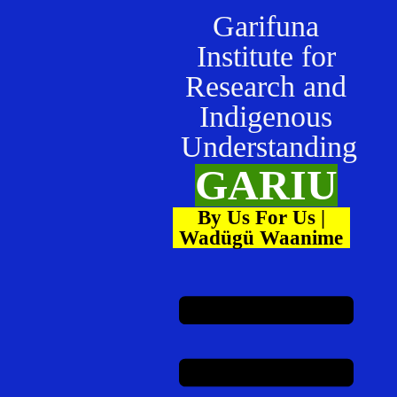
Garifuna
Institute for
Research and
Indigenous
Understanding
GARIU
By Us For Us |
Wadügü Waanime